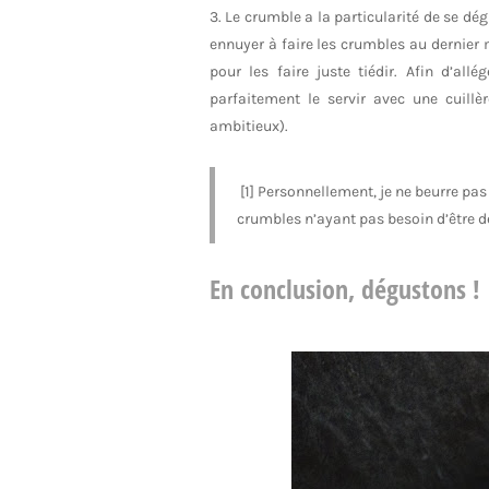
3. Le crumble a la particularité de se dég
ennuyer à faire les crumbles au dernier 
pour les faire juste tiédir. Afin d’al
parfaitement le servir avec une cuill
ambitieux).
[1] Personnellement, je ne beurre pas 
crumbles n’ayant pas besoin d’être 
En conclusion, dégustons !