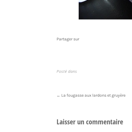
Partager sur
Posté dans
Post
La fougasse aux lardons et gruyère
←
navigation
Laisser un commentaire