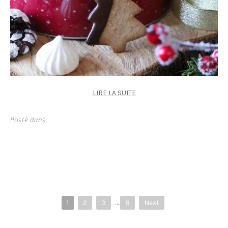
LIRE LA SUITE
Posté dans
1
2
3
…
8
Next