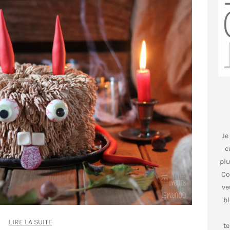
Je
c
plu
Co
ve
bl
LIRE LA SUITE
t