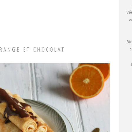
Vér
v
Bi
ORANGE ET CHOCOLAT
c