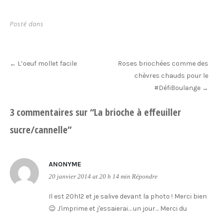
Posté dans
Post
L’oeuf mollet facile
Roses briochées comme des
←
navigation
chèvres chauds pour le
#DéfiBoulange
→
3 commentaires sur “
La brioche à effeuiller
sucre/cannelle
”
ANONYME
20 janvier 2014 at 20 h 14 min
Répondre
Il est 20h12 et je salive devant la photo ! Merci bien
😉 J'imprime et j'essaierai… un jour… Merci du