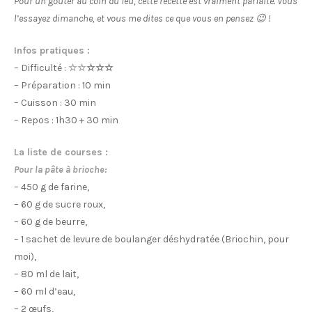
Pour un goûter au coin du feu, cette recette est vraiment parfaite. Vous
l’essayez dimanche, et vous me dites ce que vous en pensez 😉 !
Infos pratiques :
– Difficulté :
☆☆
☆☆☆
– Préparation : 10 min
– Cuisson : 30 min
– Repos : 1h30 + 30 min
La liste de courses :
Pour la pâte à brioche:
– 450 g de farine,
– 60 g de sucre roux,
– 60 g de beurre,
– 1 sachet de levure de boulanger déshydratée (Briochin, pour
moi),
– 80 ml de lait,
– 60 ml d’eau,
– 2 œufs,