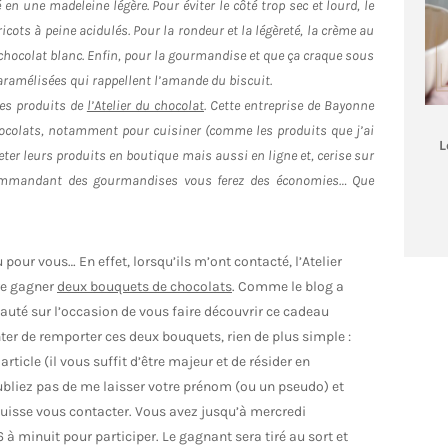
 en une madeleine légère. Pour éviter le côté trop sec et lourd, le
cots à peine acidulés. Pour la rondeur et la légèreté, la crème au
hocolat blanc. Enfin, pour la gourmandise et que ça craque sous
ramélisées qui rappellent l’amande du biscuit.
 les produits de
l’Atelier du chocolat
. Cette entreprise de Bayonne
colats, notamment pour cuisiner (comme les produits que j’ai
L
eter leurs produits en boutique mais aussi en ligne et, cerise sur
 commandant des gourmandises vous ferez des économies… Que
 pour vous… En effet, lorsqu’ils m’ont contacté, l’Atelier
re gagner
deux bouquets de chocolats
. Comme le blog a
 sauté sur l’occasion de vous faire découvrir ce cadeau
ter de remporter ces deux bouquets, rien de plus simple :
ticle (il vous suffit d’être majeur et de résider en
oubliez pas de me laisser votre prénom (ou un pseudo) et
puisse vous contacter. Vous avez jusqu’à mercredi
 à minuit pour participer. Le gagnant sera tiré au sort et