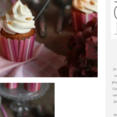
Je
c
plu
Co
ve
bl
t