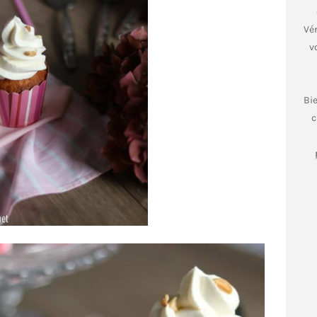
Vér
v
Bi
c