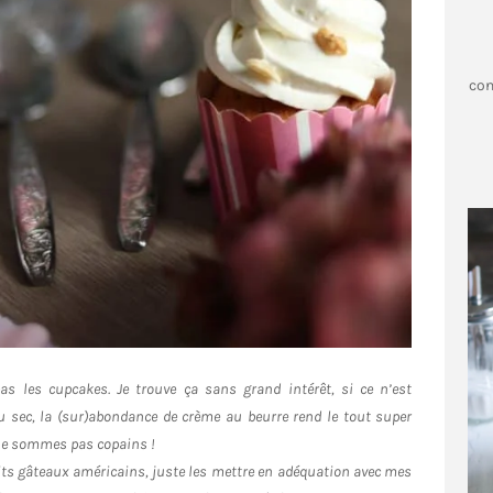
con
pas les cupcakes. Je trouve ça sans grand intérêt, si ce n’est
u sec, la (sur)abondance de crème au beurre rend le tout super
 ne sommes pas copains !
etits gâteaux américains, juste les mettre en adéquation avec mes