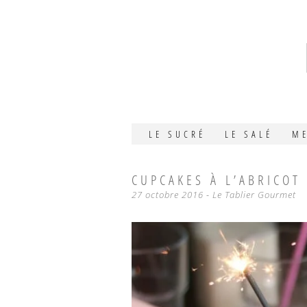
SKIP
LE SUCRÉ
LE SALÉ
M
TO
CONTENT
CUPCAKES À L’ABRICOT
27 octobre 2016
-
Le Tablier Gourmet