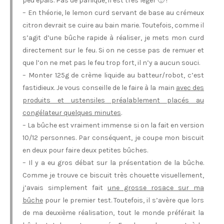
peu épais. Pas de panique, il est très léger 🙂 !
– En théorie, le lemon curd servant de base au crémeux
citron devrait se cuire au bain marie. Toutefois, comme il
s’agit d’une bûche rapide à réaliser, je mets mon curd
directement sur le feu. Si on ne cesse pas de remuer et
que l’on ne met pas le feu trop fort, il n’y a aucun souci.
– Monter 125g de crème liquide au batteur/robot, c’est
fastidieux. Je vous conseille de le faire à la main
avec des
produits et ustensiles préalablement placés au
congélateur quelques minutes
.
– La bûche est vraiment immense si on la fait en version
10/12 personnes. Par conséquent, je coupe mon biscuit
en deux pour faire deux petites bûches.
– Il y a eu gros débat sur la présentation de la bûche.
Comme je trouve ce biscuit très chouette visuellement,
j’avais simplement fait
une grosse rosace sur ma
bûche
pour le premier test. Toutefois, il s’avère que lors
de ma deuxième réalisation, tout le monde préférait la