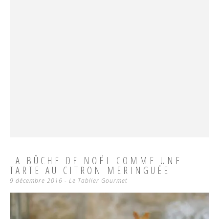
LA BÛCHE DE NOËL COMME UNE
TARTE AU CITRON MERINGUÉE
9 décembre 2016
-
Le Tablier Gourmet