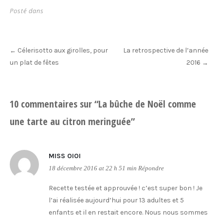
Posté dans
Post
Célerisotto aux girolles, pour
La retrospective de l’année
←
navigation
un plat de fêtes
2016
→
10 commentaires sur “
La bûche de Noël comme
une tarte au citron meringuée
”
MISS OIOI
18 décembre 2016 at 22 h 51 min
Répondre
Recette testée et approuvée ! c’est super bon ! Je
l’ai réalisée aujourd’hui pour 13 adultes et 5
enfants et il en restait encore. Nous nous sommes