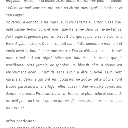
proposant de choisir la bûche 2016. Double marronnier pour l’occasion
: bûche de Noël comme une tarte au citron meringuée. C’était net et
sans appel.
On retrouve donc tous les marqueurs d’une tarte au citron classique :
pâte sablée, lemon curd et meringue italienne. Dans le même temps,
j’ai troqué la génoise pour un biscuit d’origine japonaise fait sur une
base de pâte à choux. Ca me trainait dans l’idée depuis un moment et
après avoir farfouillé dans mes vieux « Fou de pâtisserie », j’ai trouvé
mon Graal qui est signé Sébastien Bouillet ! Je pense que je
n’utiliserai plus jamais de génoise. Ce biscuit pâte à choux est
absolument divin : humide sans avoir à être punché, savoureux.
Aurélie et Camille qui ont eu l’occasion de goûter cette bûche l’ont
trouvé particulièrement léger, elles aussi ! Une véritable révolution
dans ma cuisine. En revanche, il est beaucoup plus riche et demande
un poil plus de travail qu’une simple génoise… Mais on ne peut pas
tout avoir !
Infos pratiques: