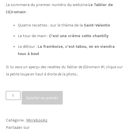
Le sommaire du premier numéro du webzine
Le Tablier de
(G)romain
:
Quatre recettes : sur le thème de la
Saint-Valentin
Le tour de main :
C’est une crème cette chantilly
Le détour :
La framboise, c’est tabou, on en viendra
tous à bout
Si tu veux un aperçu des recettes du Tablier de (G)romain #1, clique sur
la petite loupe en haut à droite de la photo…
quantité
Ajouter au panier
de
Le
Tablier
Catégorie :
Min'ebooks
de
Partager sur