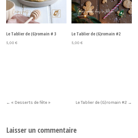
Le Tablier de (G)romain # 3
Le Tablier de (G)romain #2
5,00
€
5,00
€
Ajouter au panier
Ajouter au panier
Post
« Desserts de fête »
Le Tablier de (G)romain #2
←
→
navigation
Laisser un commentaire