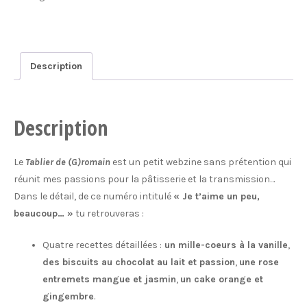
(G)romain
#1
Description
Description
Le
Tablier de (G)romain
est un petit webzine sans prétention qui
réunit mes passions pour la pâtisserie et la transmission…
Dans le détail, de ce numéro intitulé
« Je t’aime un peu,
beaucoup… »
tu retrouveras :
Quatre recettes détaillées :
un mille-coeurs à la vanille
,
des biscuits au chocolat au lait et passion
,
une rose
entremets mangue et jasmin
,
un cake orange et
gingembre
.