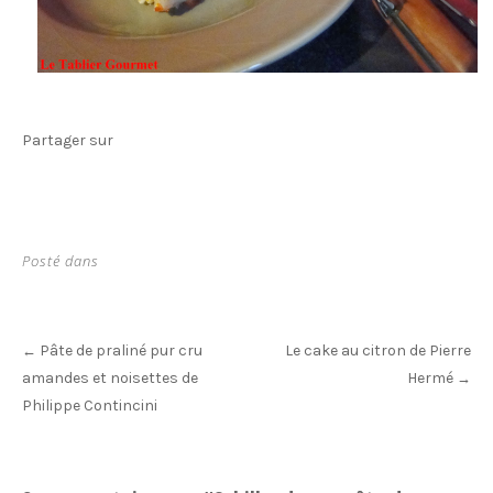
Partager sur
Posté dans
Post
Pâte de praliné pur cru
Le cake au citron de Pierre
←
navigation
amandes et noisettes de
Hermé
→
Philippe Contincini