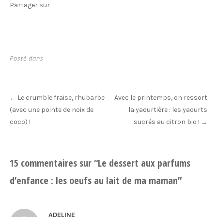
Partager sur
Posté dans
Post
Le crumble fraise, rhubarbe
Avec le printemps, on ressort
←
navigation
(avec une pointe de noix de
la yaourtière : les yaourts
coco) !
sucrés au citron bio !
→
15 commentaires sur “
Le dessert aux parfums
d’enfance : les oeufs au lait de ma maman
”
ADELINE