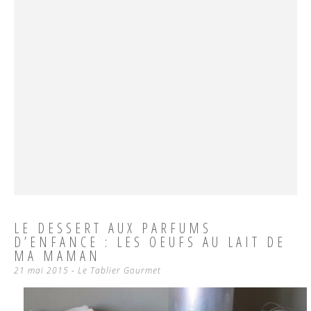
LE DESSERT AUX PARFUMS
D’ENFANCE : LES OEUFS AU LAIT DE
MA MAMAN
21 mai 2015
-
Le Tablier Gourmet