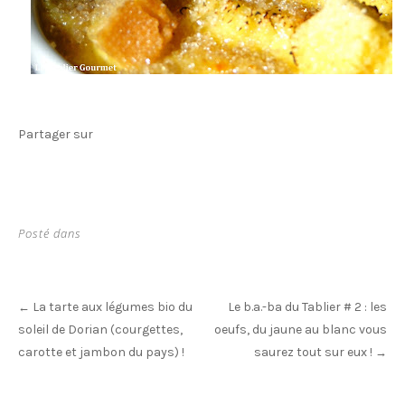
Partager sur
Posté dans
Post
La tarte aux légumes bio du
Le b.a.-ba du Tablier # 2 : les
←
navigation
soleil de Dorian (courgettes,
oeufs, du jaune au blanc vous
carotte et jambon du pays) !
saurez tout sur eux !
→