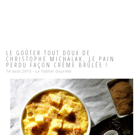
LE GOÛTER TOUT DOUX DE
CHRISTOPHE MICHALAK, LE PAIN
PERDU FAÇON CRÈME BRÛLÉE !
14 août 2015
-
Le Tablier Gourmet