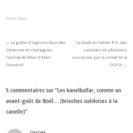
Posté dans
Post
Le gratin d’oignons doux des
Le Guide du Tablier # 9 : des
←
navigation
Cévennes et chataignes,
cuisiniers et pâtissiers
l’entrée de fêtes d’Alain
concernés par le climat et la
Passard !
COP 21
→
5 commentaires sur “
Les kanelbullar, comme un
avant-goût de Noël… (brioches suédoises à la
canelle)
”
CHACHA