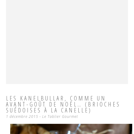
LES KANELBULLAR, COMME UN
AVANT-GOÛT DE NOËL… (BRIOCHES
SUÉDOISES À LA CANELLE)
1 décembre 2015
-
Le Tablier Gourmet