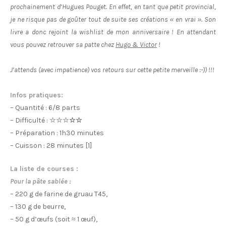
prochainement d’Hugues Pouget. En effet, en tant que petit provincial,
je ne risque pas de goûter tout de suite ses créations « en vrai ». Son
livre a donc rejoint la wishlist de mon anniversaire ! En attendant
vous pouvez retrouver sa patte chez
Hugo & Victor
!
J’attends (avec impatience) vos retours sur cette petite merveille :-)) !!!
Infos pratiques:
– Quantité : 6/8 parts
– Difficulté :
☆☆☆
☆☆
– Préparation : 1h30 minutes
– Cuisson : 28 minutes [1]
La liste de courses :
Pour la pâte sablée :
– 220 g de farine de gruau T45,
– 130 g de beurre,
– 50 g d’œufs (soit ≈ 1 œuf),