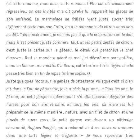
(et cette mousse, mon dieu, cette mousse ! Elle est délicieusement
régressive… Un des invités m’a dit qu’elle lui rappelait les glaces de
son enfance). La marmelade de fraises vient juste sucrer très
légèrement cette mousse. Enfin, on a la puissance du citron sans son
acidité. Très sincèrement, je ne sais pas à quelle préparation on le doit
mais il est présent juste comme il faut. Et les petits zestes de citron,
c’est juste la cerise sur le gâteau, le détail qui parachève le chef
d’œuvre… Tout le monde a adoré et moi j’ai dévoré ma part entière,
sans en laisser une miette. D’ailleurs, cette tarte est très légère et elle
passe très bien en fin de repas (même copieux).
Juste quelques mots sur la genèse de cette tarte. Puisque c’est si bien
dit dans le Fou de pâtisserie, je leur cède la plume… « Tous les ans, le
21 mai, un petit garçon se demandait s’il allait pouvoir déguster des
fraises pour son anniversaire. Et tous les ans, sa mère les lui
préparait de la même manière : nature, avec un filet de citron et une
pincée de sucre roux. Ce petit garçon est devenu un pâtissier
chevronné, Hugues Pouget, qui a redonné vie à ces saveurs uniques
dans une tarte légère et élégante. » Je vous reparlerai très