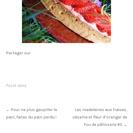
Partager sur
Posté dans
Post
Pour ne plus gaspiller le
Les madeleines aux fraises,
←
navigation
pain, faites du pain perdu !
sésame et fleur d’oranger de
Fou de pâtisserie #5
→