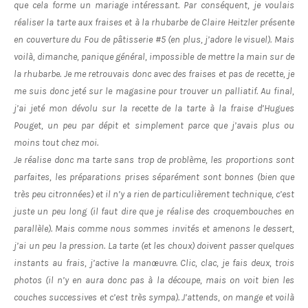
que cela forme un mariage intéressant. Par conséquent, je voulais
réaliser la tarte aux fraises et à la rhubarbe de Claire Heitzler présente
en couverture du Fou de pâtisserie #5 (en plus, j’adore le visuel). Mais
voilà, dimanche, panique général, impossible de mettre la main sur de
la rhubarbe. Je me retrouvais donc avec des fraises et pas de recette, je
me suis donc jeté sur le magasine pour trouver un palliatif. Au final,
j’ai jeté mon dévolu sur la recette de la tarte à la fraise d’Hugues
Pouget, un peu par dépit et simplement parce que j’avais plus ou
moins tout chez moi.
Je réalise donc ma tarte sans trop de problème, les proportions sont
parfaites, les préparations prises séparément sont bonnes (bien que
très peu citronnées) et il n’y a rien de particulièrement technique, c’est
juste un peu long (il faut dire que je réalise des croquembouches en
parallèle). Mais comme nous sommes invités et amenons le dessert,
j’ai un peu la pression. La tarte (et les choux) doivent passer quelques
instants au frais, j’active la manœuvre. Clic, clac, je fais deux, trois
photos (il n’y en aura donc pas à la découpe, mais on voit bien les
couches successives et c’est très sympa). J’attends, on mange et voilà