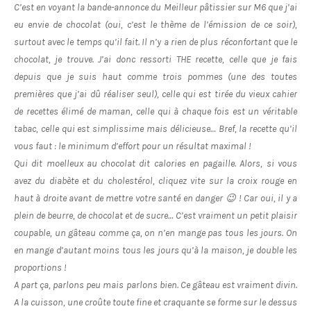
C’est en voyant la bande-annonce du Meilleur pâtissier sur M6 que j’ai
eu envie de chocolat (oui, c’est le thème de l’émission de ce soir),
surtout avec le temps qu’il fait. Il n’y a rien de plus réconfortant que le
chocolat, je trouve. J’ai donc ressorti THE recette, celle que je fais
depuis que je suis haut comme trois pommes (une des toutes
premières que j’ai dû réaliser seul), celle qui est tirée du vieux cahier
de recettes élimé de maman, celle qui à chaque fois est un véritable
tabac, celle qui est simplissime mais délicieuse… Bref, la recette qu’il
vous faut : le minimum d’effort pour un résultat maximal !
Qui dit moelleux au chocolat dit calories en pagaille. Alors, si vous
avez du diabète et du cholestérol, cliquez vite sur la croix rouge en
haut à droite avant de mettre votre santé en danger 😉 ! Car oui, il y a
plein de beurre, de chocolat et de sucre… C’est vraiment un petit plaisir
coupable, un gâteau comme ça, on n’en mange pas tous les jours. On
en mange d’autant moins tous les jours qu’à la maison, je double les
proportions !
A part ça, parlons peu mais parlons bien. Ce gâteau est vraiment divin.
A la cuisson, une croûte toute fine et craquante se forme sur le dessus