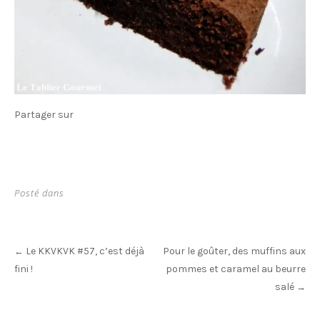
Partager sur
Posté dans
Post
Le KKVKVK #57, c’est déjà
Pour le goûter, des muffins aux
←
navigation
fini !
pommes et caramel au beurre
salé
→