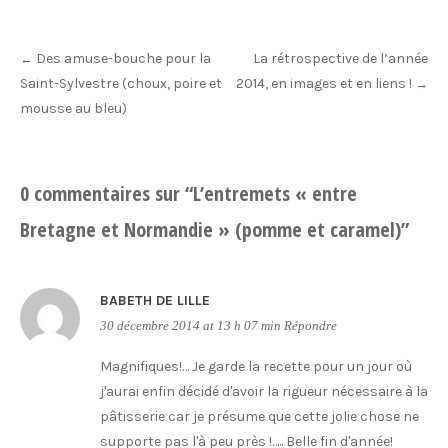
Post
Des amuse-bouche pour la
La rétrospective de l’année
←
navigation
Saint-Sylvestre (choux, poire et
2014, en images et en liens !
→
mousse au bleu)
0 commentaires sur “
L’entremets « entre
Bretagne et Normandie » (pomme et caramel)
”
BABETH DE LILLE
30 décembre 2014 at 13 h 07 min
Répondre
Magnifiques!… Je garde la recette pour un jour où
j'aurai enfin décidé d'avoir la rigueur nécessaire à la
pâtisserie car je présume que cette jolie chose ne
supporte pas l'à peu près !….. Belle fin d'année!