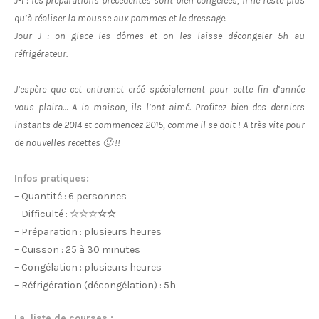
J-1 : les préparations précédentes sont bien congelées, il ne reste plus
qu’à réaliser la mousse aux pommes et le dressage.
Jour J : on glace les dômes et on les laisse décongeler 5h au
réfrigérateur.
J’espère que cet entremet créé spécialement pour cette fin d’année
vous plaira… A la maison, ils l’ont aimé. Profitez bien des derniers
instants de 2014 et commencez 2015, comme il se doit ! A très vite pour
de nouvelles recettes 🙂 !!
Infos pratiques:
– Quantité : 6 personnes
– Difficulté :
☆☆☆
☆☆
– Préparation : plusieurs heures
– Cuisson : 25 à 30 minutes
– Congélation : plusieurs heures
– Réfrigération (décongélation) : 5h
La liste de courses :