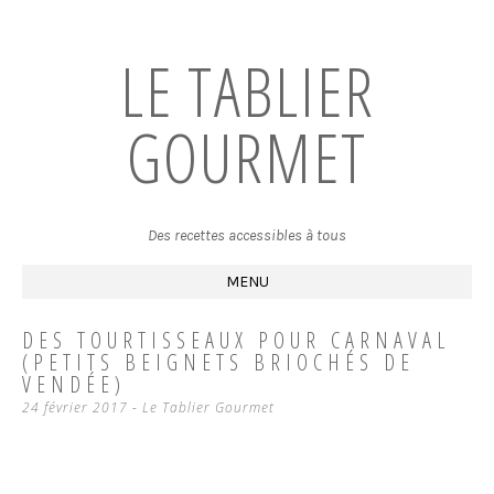
LE TABLIER
GOURMET
Des recettes accessibles à tous
MENU
SKIP
DES TOURTISSEAUX POUR CARNAVAL
TO
(PETITS BEIGNETS BRIOCHÉS DE
CONTENT
VENDÉE)
24 février 2017
-
Le Tablier Gourmet