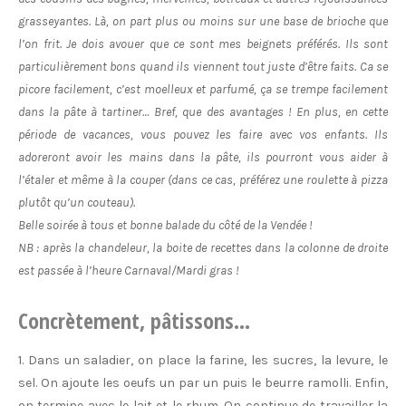
grasseyantes. Là, on part plus ou moins sur une base de brioche que
l’on frit. Je dois avouer que ce sont mes beignets préférés. Ils sont
particulièrement bons quand ils viennent tout juste d’être faits. Ca se
picore facilement, c’est moelleux et parfumé, ça se trempe facilement
dans la pâte à tartiner… Bref, que des avantages ! En plus, en cette
période de vacances, vous pouvez les faire avec vos enfants. Ils
adoreront avoir les mains dans la pâte, ils pourront vous aider à
l’étaler et même à la couper (dans ce cas, préférez une roulette à pizza
plutôt qu’un couteau).
Belle soirée à tous et bonne balade du côté de la Vendée !
NB : après la chandeleur, la boite de recettes dans la colonne de droite
est passée à l’heure Carnaval/Mardi gras !
Concrètement, pâtissons…
1. Dans un saladier, on place la farine, les sucres, la levure, le
sel. On ajoute les oeufs un par un puis le beurre ramolli. Enfin,
on termine avec le lait et le rhum. On continue de travailler la