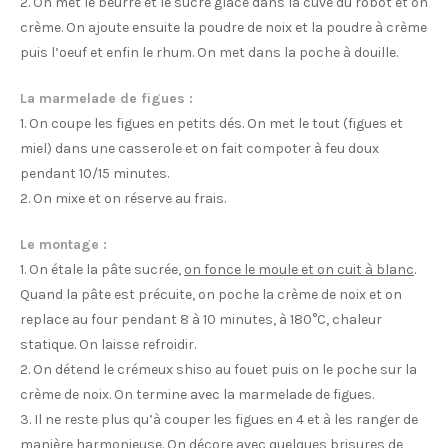
2. On met le beurre et le sucre glace dans la cuve du robot et on
crème. On ajoute ensuite la poudre de noix et la poudre à crème
puis l’oeuf et enfin le rhum. On met dans la poche à douille.
La marmelade de figues :
1. On coupe les figues en petits dés. On met le tout (figues et
miel) dans une casserole et on fait compoter à feu doux
pendant 10/15 minutes.
2. On mixe et on réserve au frais.
Le montage :
1. On étale la pâte sucrée,
on fonce le moule et on cuit à blanc
.
Quand la pâte est précuite, on poche la crème de noix et on
replace au four pendant 8 à 10 minutes, à 180°C, chaleur
statique. On laisse refroidir.
2. On détend le crémeux shiso au fouet puis on le poche sur la
crème de noix. On termine avec la marmelade de figues.
3. Il ne reste plus qu’à couper les figues en 4 et à les ranger de
manière harmonieuse. On décore avec quelques brisures de