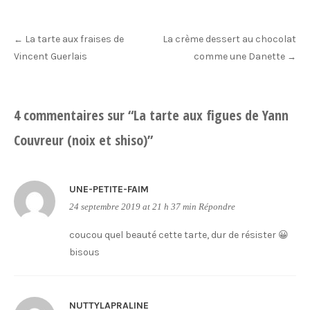
Post
La tarte aux fraises de
La crème dessert au chocolat
←
navigation
Vincent Guerlais
comme une Danette
→
4 commentaires sur “
La tarte aux figues de Yann
Couvreur (noix et shiso)
”
UNE-PETITE-FAIM
24 septembre 2019 at 21 h 37 min
Répondre
coucou quel beauté cette tarte, dur de résister 😀
bisous
NUTTYLAPRALINE