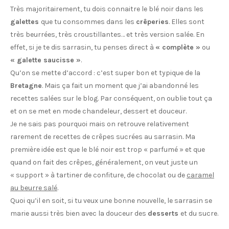
Très majoritairement, tu dois connaitre le blé noir dans les
galettes
que tu consommes dans les
crêperies
. Elles sont
très beurrées, très croustillantes… et très version salée. En
effet, si je te dis sarrasin, tu penses direct à
« complète »
ou
« galette saucisse »
.
Qu’on se mette d’accord : c’est super bon et typique de la
Bretagne
. Mais ça fait un moment que j’ai abandonné les
recettes salées sur le blog. Par conséquent, on oublie tout ça
et on se met en mode chandeleur, dessert et douceur.
Je ne sais pas pourquoi mais on retrouve relativement
rarement de recettes de crêpes sucrées au sarrasin. Ma
première idée est que le blé noir est trop « parfumé » et que
quand on fait des crêpes, généralement, on veut juste un
« support » à tartiner de confiture, de chocolat ou de
caramel
au beurre salé
.
Quoi qu’il en soit, si tu veux une bonne nouvelle, le sarrasin se
marie aussi très bien avec la douceur des
desserts
et du sucre.