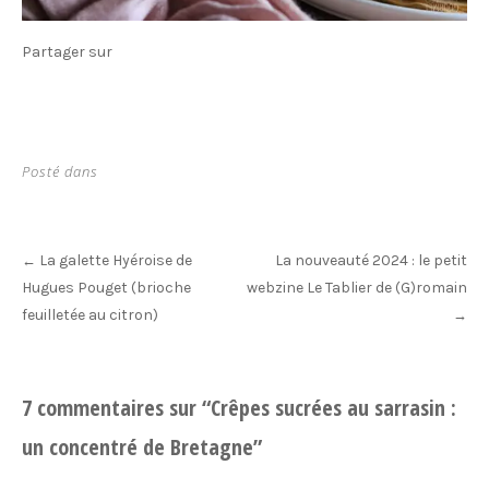
Partager sur
Posté dans
Post
La galette Hyéroise de
La nouveauté 2024 : le petit
←
navigation
Hugues Pouget (brioche
webzine Le Tablier de (G)romain
feuilletée au citron)
→
7 commentaires sur “
Crêpes sucrées au sarrasin :
un concentré de Bretagne
”