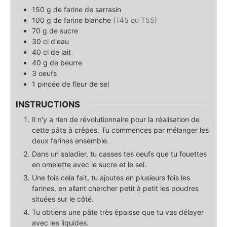
150
g
de farine de sarrasin
100
g
de farine blanche
(T45 ou T55)
70
g
de sucre
30
cl
d'eau
40
cl
de lait
40
g
de beurre
3
oeufs
1
pincée
de fleur de sel
INSTRUCTIONS
Il n'y a rien de révolutionnaire pour la réalisation de
cette pâte à crêpes. Tu commences par mélanger les
deux farines ensemble.
Dans un saladier, tu casses tes oeufs que tu fouettes
en omelette avec le sucre et le sel.
Une fois cela fait, tu ajoutes en plusieurs fois les
farines, en allant chercher petit à petit les poudres
situées sur le côté.
Tu obtiens une pâte très épaisse que tu vas délayer
avec les liquides.