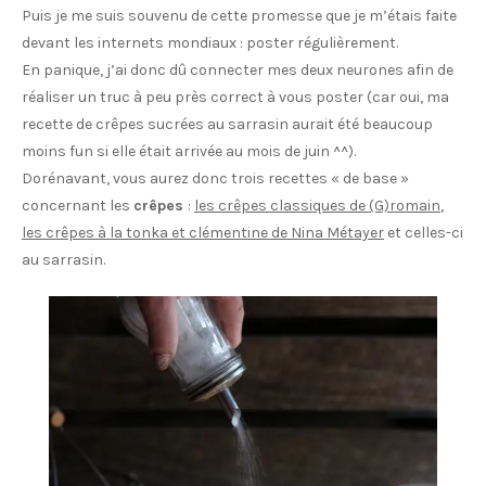
Puis je me suis souvenu de cette promesse que je m’étais faite
devant les internets mondiaux : poster régulièrement.
En panique, j’ai donc dû connecter mes deux neurones afin de
réaliser un truc à peu près correct à vous poster (car oui, ma
recette de crêpes sucrées au sarrasin aurait été beaucoup
moins fun si elle était arrivée au mois de juin ^^).
Dorénavant, vous aurez donc trois recettes « de base »
concernant les
crêpes
:
les crêpes classiques de (G)romain
,
les crêpes à la tonka et clémentine de Nina Métayer
et celles-ci
au sarrasin.