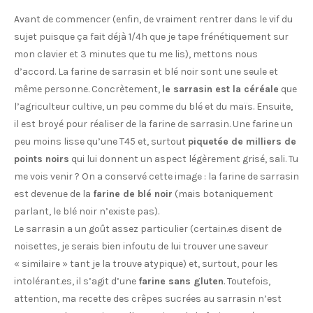
Avant de commencer (enfin, de vraiment rentrer dans le vif du
sujet puisque ça fait déjà 1/4h que je tape frénétiquement sur
mon clavier et 3 minutes que tu me lis), mettons nous
d’accord. La farine de sarrasin et blé noir sont une seule et
même personne. Concrètement,
le sarrasin est la céréale
que
l’agriculteur cultive, un peu comme du blé et du maïs. Ensuite,
il est broyé pour réaliser de la farine de sarrasin. Une farine un
peu moins lisse qu’une T45 et, surtout
piquetée de milliers de
points noirs
qui lui donnent un aspect légèrement grisé, sali. Tu
me vois venir ? On a conservé cette image : la farine de sarrasin
est devenue de la
farine de blé noir
(mais botaniquement
parlant, le blé noir n’existe pas).
Le sarrasin a un goût assez particulier (certain.es disent de
noisettes, je serais bien infoutu de lui trouver une saveur
« similaire » tant je la trouve atypique) et, surtout, pour les
intolérant.es, il s’agit d’une
farine sans gluten
. Toutefois,
attention, ma recette des crêpes sucrées au sarrasin n’est