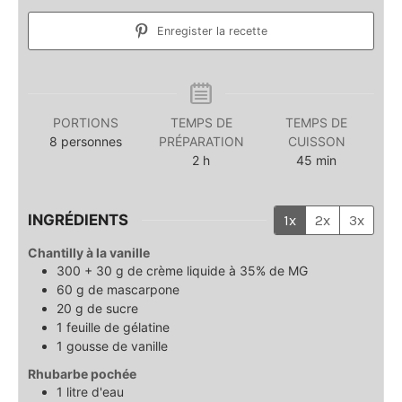
Enregister la recette
PORTIONS
TEMPS DE
TEMPS DE
8
personnes
PRÉPARATION
CUISSON
heures
minutes
2
h
45
min
INGRÉDIENTS
1x
2x
3x
Chantilly à la vanille
300 + 30
g
de crème liquide à 35% de MG
60
g
de mascarpone
20
g
de sucre
1
feuille
de gélatine
1
gousse
de vanille
Rhubarbe pochée
1
litre
d'eau