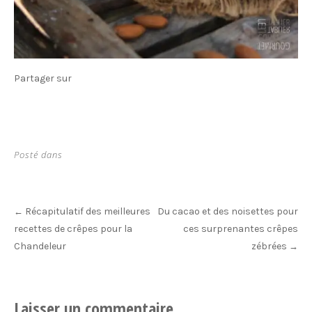
Partager sur
Posté dans
Post
Récapitulatif des meilleures
Du cacao et des noisettes pour
←
navigation
recettes de crêpes pour la
ces surprenantes crêpes
Chandeleur
zébrées
→
Laisser un commentaire