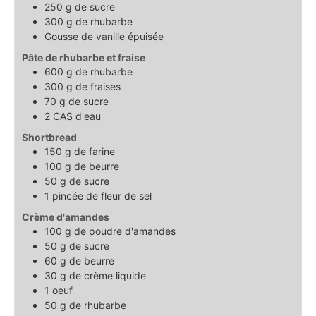
250
g
de sucre
300
g
de rhubarbe
Gousse
de vanille épuisée
Pâte de rhubarbe et fraise
600
g
de rhubarbe
300
g
de fraises
70
g
de sucre
2
CAS
d'eau
Shortbread
150
g
de farine
100
g
de beurre
50
g
de sucre
1
pincée
de fleur de sel
Crème d'amandes
100
g
de poudre d'amandes
50
g
de sucre
60
g
de beurre
30
g
de crème liquide
1
oeuf
50
g
de rhubarbe