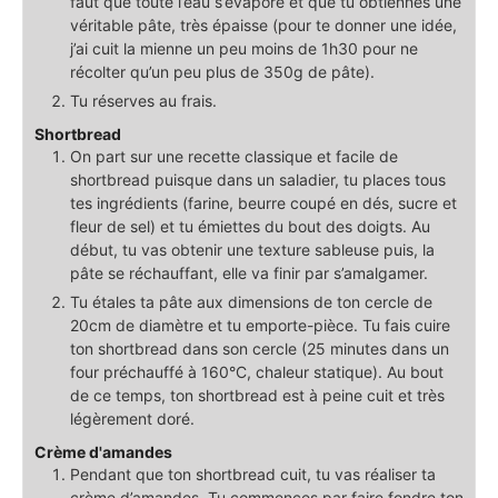
faut que toute l’eau s’évapore et que tu obtiennes une
véritable pâte, très épaisse (pour te donner une idée,
j’ai cuit la mienne un peu moins de 1h30 pour ne
récolter qu’un peu plus de 350g de pâte).
Tu réserves au frais.
Shortbread
On part sur une recette classique et facile de
shortbread puisque dans un saladier, tu places tous
tes ingrédients (farine, beurre coupé en dés, sucre et
fleur de sel) et tu émiettes du bout des doigts. Au
début, tu vas obtenir une texture sableuse puis, la
pâte se réchauffant, elle va finir par s’amalgamer.
Tu étales ta pâte aux dimensions de ton cercle de
20cm de diamètre et tu emporte-pièce. Tu fais cuire
ton shortbread dans son cercle (25 minutes dans un
four préchauffé à 160°C, chaleur statique). Au bout
de ce temps, ton shortbread est à peine cuit et très
légèrement doré.
Crème d'amandes
Pendant que ton shortbread cuit, tu vas réaliser ta
crème d’amandes. Tu commences par faire fondre ton