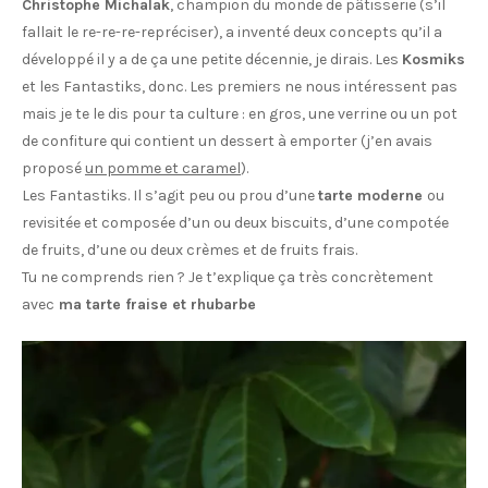
Christophe Michalak
, champion du monde de pâtisserie (s’il
fallait le re-re-re-repréciser), a inventé deux concepts qu’il a
développé il y a de ça une petite décennie, je dirais. Les
Kosmiks
et les Fantastiks, donc. Les premiers ne nous intéressent pas
mais je te le dis pour ta culture : en gros, une verrine ou un pot
de confiture qui contient un dessert à emporter (j’en avais
proposé
un pomme et caramel
).
Les Fantastiks. Il s’agit peu ou prou d’une
tarte moderne
ou
revisitée et composée d’un ou deux biscuits, d’une compotée
de fruits, d’une ou deux crèmes et de fruits frais.
Tu ne comprends rien ? Je t’explique ça très concrètement
avec
ma tarte fraise et rhubarbe