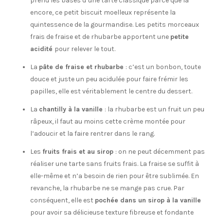
prend les bases d’une tarte classique parce que là
encore, ce petit biscuit moelleux représente la
quintessence de la gourmandise. Les petits morceaux
frais de fraise et de rhubarbe apportent une
petite
acidité
pour relever le tout.
La
pâte de fraise et rhubarbe
: c’est un bonbon, toute
douce et juste un peu acidulée pour faire frémir les
papilles, elle est véritablement le centre du dessert.
La
chantilly à la vanille
: la rhubarbe est un fruit un peu
râpeux, il faut au moins cette crème montée pour
l’adoucir et la faire rentrer dans le rang.
Les
fruits frais et au sirop
: on ne peut décemment pas
réaliser une tarte sans fruits frais. La fraise se suffit à
elle-même et n’a besoin de rien pour être sublimée. En
revanche, la rhubarbe ne se mange pas crue. Par
conséquent, elle est
pochée dans un sirop à la vanille
pour avoir sa délicieuse texture fibreuse et fondante